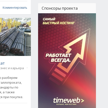
Спонсоры проекта
Комментировать
кат
знес и карьера
1
но разберем
таллопроката,
тандарты по
, а также
я при покупке.