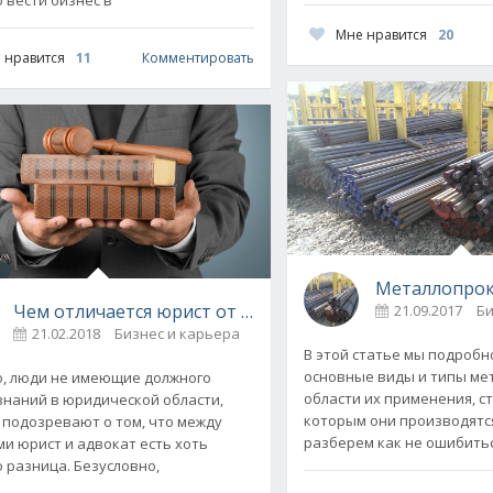
Мне нравится
20
 нравится
11
Комментировать
Металлопро
Чем отличается юрист от адвоката
21.09.2017
Би
21.02.2018
Бизнес и карьера
0
В этой статье мы подроб
основные виды и типы ме
, люди не имеющие должного
области их применения, с
знаний в юридической области,
которым они производятся
 подозревают о том, что между
разберем как не ошибитьс
ми юрист и адвокат есть хоть
о разница. Безусловно,