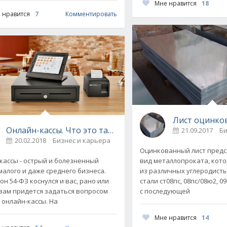
Мне нравится
18
 нравится
7
Комментировать
Лист оцинко
Онлайн-кассы. Что это такое и для чего они нужны
21.09.2017
Би
20.02.2018
Бизнес и карьера
1
Оцинкованный лист предс
вид металлопроката, кот
кассы - острый и болезненный
из различных углеродисты
малого и даже среднего бизнеса.
стали ст08пс, 08пс/08ю2, 09
он 54-ФЗ коснулся и вас, рано или
с последующей
вам придется задаться вопросом
 онлайн-кассы. На
Мне нравится
14