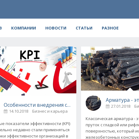
В
КОМПАНИИ
НОВОСТИ
СТАТЬИ
РАЗНОЕ
Арматура - э
Особенности внедрения системы KPI
27.01.2018
Би
14.10.2018
Бизнес и карьера
0
Классическая арматура - 
е показатели эффективности (KPI)
пруток с гладкой или риф
ельно недавно стали применяться
поверхностью, который и
нки эффективности организаций в
железобетонных конструк