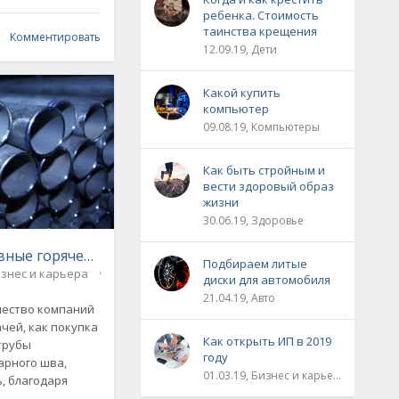
ребенка. Стоимость
таинства крещения
Комментировать
12.09.19, Дети
Какой купить
компьютер
09.08.19, Компьютеры
Как быть стройным и
вести здоровый образ
жизни
30.06.19, Здоровье
вные горячедеформированные
Подбираем литые
знес и карьера
1
диски для автомобиля
21.04.19, Авто
чество компаний
ачей, как покупка
Как открыть ИП в 2019
трубы
году
арного шва,
01.03.19, Бизнес и карьера
, благодаря