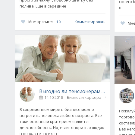
своего 
полива. Еще в середине
о
Мне нравится
10
Комментировать
Мне
Выгодно ли пенсионерам заниматься б
14.10.2018
Бизнес и карьера
0
В современном мире в бизнесе можно
Пожалуй,
встретить человека любого возраста. Все-
торгово
таки основным критерием является
составл
дееспособность. Но, если говорить о людях
Без нег
в возрасте, то их, в
успешно