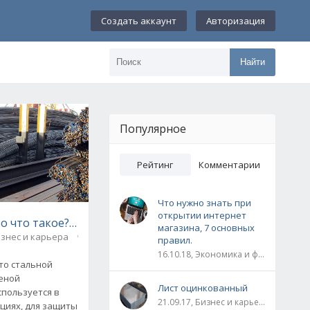
Создать аккаунт
Авторизация
Найти
Популярное
Рейтинг
Комментарии
Что нужно знать при
открытии интернет
то что такое? Виды арматуры
магазина, 7 основных
знес и карьера
0
правил.
16.10.18, Экономика и финансы
это стальной
леной
Лист оцинкованный
спользуется в
21.09.17, Бизнес и карьера
циях, для защиты