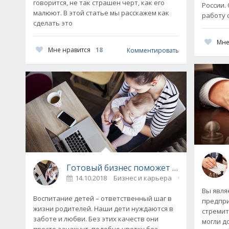
говорится, не так страшен черт, как его
России.
малюют. В этой статье мы расскажем как
работу 
сделать это
Мне
Мне нравится
18
Комментировать
Готовый бизнес поможет молодой мам
14.10.2018
Бизнес и карьера
0
Вы явля
Воспитание детей – ответственный шаг в
предпри
жизни родителей. Наши дети нуждаются в
стремит
заботе и любви. Без этих качеств они
могли д
просто зачахнут, подобно цветку без