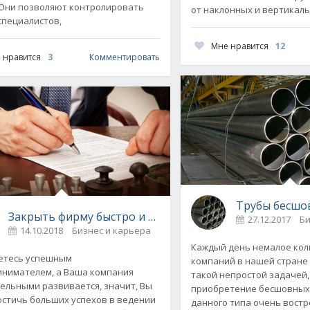
 Они позволяют контролировать
от наклонных и вертикал
специалистов,
Мне нравится
12
 нравится
3
Комментировать
Трубы бесшо
Закрыть фирму быстро и безопасно
27.12.2017
Би
е
14.10.2018
Бизнес и карьера
0
Каждый день немалое кол
етесь успешным
компаний в нашей стране 
нимателем, а Ваша компания
такой непростой задачей,
ельными развивается, значит, Вы
приобретение бесшовных 
остичь больших успехов в ведении
данного типа очень вост