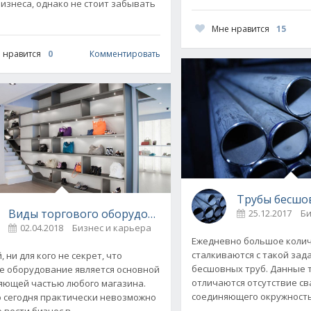
бизнеса, однако не стоит забывать
Мне нравится
15
 нравится
0
Комментировать
Трубы бесшо
изнесом?
Виды торгового оборудования
25.12.2017
Би
02.04.2018
Бизнес и карьера
0
Ежедневно большое коли
сталкиваются с такой зад
 ни для кого не секрет, что
бесшовных труб. Данные 
е оборудование является основной
отличаются отсутствие св
яющей частью любого магазина.
соединяющего окружность
о сегодня практически невозможно
 вести бизнес в