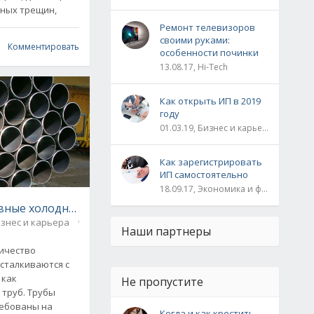
ьных трещин,
Ремонт телевизоров
своими руками:
Комментировать
особенности починки
13.08.17, Hi-Tech
Как открыть ИП в 2019
году
01.03.19, Бизнес и карьера
Как зарегистрировать
ИП самостоятельно
18.09.17, Экономика и финансы
вные холоднодеформированные
знес и карьера
1
Наши партнеры
ичество
сталкиваются с
 как
Не пропустите
труб. Трубы
ребованы на
Когда и как крестить