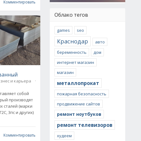
Комментировать
Облако тегов
games
seo
Краснодар
авто
беременность
дом
интернет магазин
магазин
ванный
знес и карьера
1
металлопрокат
тавляет собой
пожарная безопасность
орый производят
продвижение сайтов
х сталей (марки
Г2С, 3пс и других)
ремонт ноутбуков
ремонт телевизоров
Комментировать
худеем