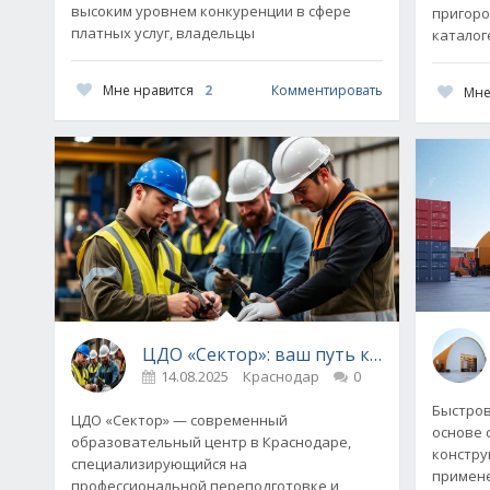
высоким уровнем конкуренции в сфере
пригород
платных услуг, владельцы
каталог
Мне нравится
2
Комментировать
Мне
ЦДО «Сектор»: ваш путь к профессиона
14.08.2025
Краснодар
0
Быстров
ЦДО «Сектор» — современный
основе 
образовательный центр в Краснодаре,
констру
специализирующийся на
примене
профессиональной переподготовке и