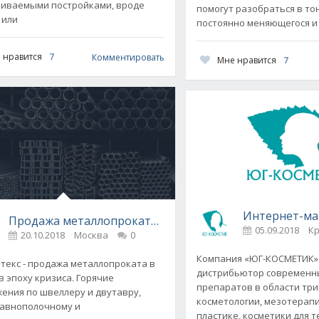
иваемыми постройками, вроде
помогут разобраться в то
 или
постоянно меняющегося и
 нравится
7
Комментировать
Мне нравится
7
Интернет-ма
Продажа металлопроката от компании «Стальинтекс
е
05.09.2018
К
20.10.2018
Москва
0
Компания «ЮГ-КОСМЕТИК»
текс - продажа металлопроката в
дистрибьютор современны
в эпоху кризиса. Горячие
препаратов в области три
ения по швеллеру и двутавру,
косметологии, мезотерапи
равнополочному и
пластике, косметики для т