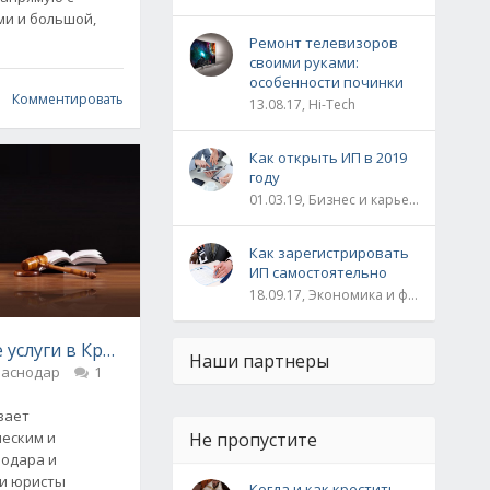
и и большой,
Ремонт телевизоров
своими руками:
особенности починки
Комментировать
13.08.17, Hi-Tech
Как открыть ИП в 2019
году
01.03.19, Бизнес и карьера
Как зарегистрировать
ИП самостоятельно
18.09.17, Экономика и финансы
и «Грандметаллстрой»
услуги в Краснодаре от компании «Сайрус»
Наши партнеры
раснодар
1
вает
Не пропустите
ческим и
нодара и
ши юристы
Когда и как крестить