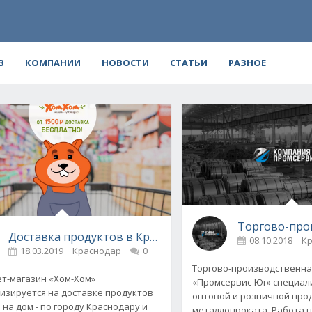
В
КОМПАНИИ
НОВОСТИ
СТАТЬИ
РАЗНОЕ
Торгово-про
по разработке и продвижению сайтов стоматологий и ме
Доставка продуктов в Краснодаре — «Хом-Хом»
08.10.2018
К
18.03.2019
Краснодар
0
Торгово-производственна
т-магазин «Хом-Хом»
«Промсервис-Юг» специал
изируется на доставке продуктов
оптовой и розничной про
 на дом - по городу Краснодару и
металлопроката. Работа 