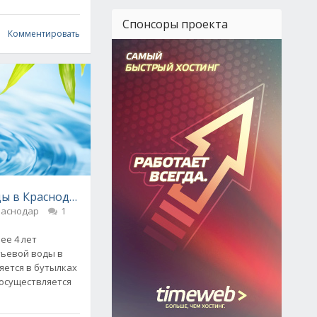
Спонсоры проекта
Комментировать
ды в Краснодаре - «ЕРМОН»
раснодар
1
ес Профи»
ее 4 лет
тьевой воды в
яется в бутылках
 осуществляется