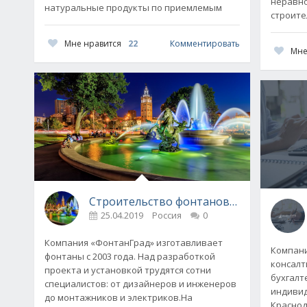
неравно
натуральные продукты по приемлемым
строите
Мне нравится
22
Комментировать
Мне
Строительство фонтанов на заказ под
25.04.2019
Россия
0
Компания «ФонтанГрад» изготавливает
Компани
фонтаны с 2003 года. Над разработкой
консалт
проекта и установкой трудятся сотни
бухгалт
специалистов: от дизайнеров и инженеров
индиви
до монтажников и электриков.На
Краснод