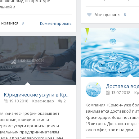
полочному, по арматуре
льной и
Мне нравится
6
 нравится
8
Комментировать
Доставка во
 ключ от компании «ФонтанГрад»
13.07.2018
К
Юридические услуги в Краснодаре от компании «Бизн
19.10.2018
Краснодар
2
Компания «Ермон» уже бол
занимается доставкой пи
я «Бизнес-Профи» оказывает
Краснодаре. Вода поставл
инговые, юридические и
19 литров. Доставка воды
ерские услуги организациям и
как в офис, так и на дом.
дуальным предпринимателям
ара и Краснодарского края. Мы