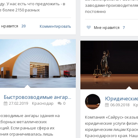
у. У нас есть что предложить - в
заводами-производителям
е более 2150 разных
постоянно
 нравится
20
Комментировать
Мне нравится
7
Быстровозводимые ангары в Краснодаре от компани
Юридические 
льному росту в Краснодаре
27.02.2019
Краснодар
0
06.09.2018
К
озводимые ангары здания на
Компания «Сайрус» оказы
сборных металлических
юридические услуги физи
кций. Если раньше сфера их
юридическим лицам Крас
ния ограничивалась лишь
Краснодарского края. На