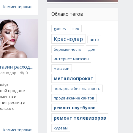
Комментировать
Облако тегов
games
seo
Краснодар
авто
беременность
дом
интернет магазин
азин расходных материалов - «My Beauty»
магазин
раснодар
0
металлопрокат
uty»
пожарная безопасность
овой продаже
умента и
продвижение сайтов
ния ресниц и
ремонт ноутбуков
олько с
ремонт телевизоров
худеем
Комментировать