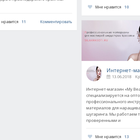
Мне нравится
10
 нравится
11
Комментировать
Интернет-маг
13.06.2018
К
омпании «Кадастр и Право»
Интернет-магазин «My Bea
специализируется на опт
профессионального инстр
материалов для наращива
шугаринга. Мы работаем т
проверенными и
Мне нравится
13