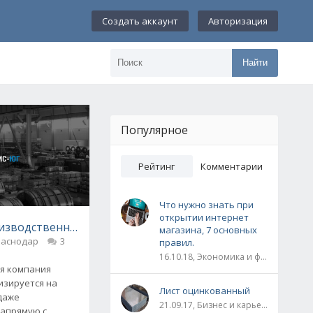
Создать аккаунт
Авторизация
Найти
Популярное
Рейтинг
Комментарии
Что нужно знать при
открытии интернет
изводственная компания «Промсервис-Юг»
магазина, 7 основных
дицинских центров в 2026 году
раснодар
3
правил.
16.10.18, Экономика и финансы
я компания
изируется на
Лист оцинкованный
даже
21.09.17, Бизнес и карьера
напрямую с