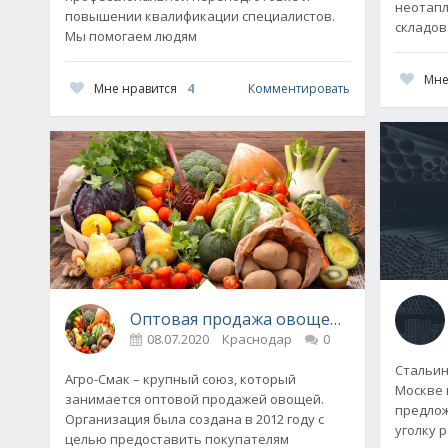
неотапл
повышении квалификации специалистов.
складов
Мы помогаем людям
Мне
Мне нравится
4
Комментировать
Оптовая продажа овощей в Краснодар
08.07.2020
Краснодар
0
Стальин
Агро-Смак – крупный союз, который
Москве 
занимается оптовой продажей овощей.
предлож
Организация была создана в 2012 году с
уголку 
целью предоставить покупателям