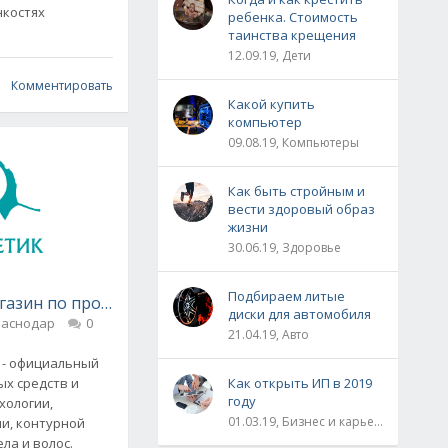
нкостях
ребенка. Стоимость
таинства крещения
12.09.19, Дети
Комментировать
Какой купить
компьютер
09.08.19, Компьютеры
Как быть стройным и
вести здоровый образ
жизни
30.06.19, Здоровье
Подбираем литые
газин по продаже косметики — «ЮГ-КОСМЕТИК»
»
диски для автомобиля
раснодар
0
21.04.19, Авто
 - официальный
х средств и
Как открыть ИП в 2019
году
хологии,
01.03.19, Бизнес и карьера
и, контурной
ела и волос.